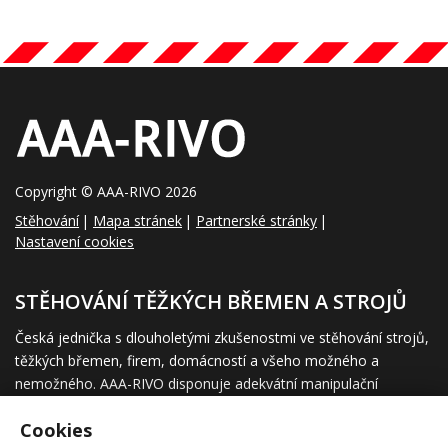
Copyright © AAA-RIVO 2026
Stěhování
Mapa stránek
Partnerské stránky
Nastavení cookies
STĚHOVÁNÍ TĚŽKÝCH BŘEMEN A STROJŮ
Česká jednička s dlouholetými zkušenostmi ve stěhování strojů,
těžkých břemen, firem, domácností a všeho možného a
nemožného. AAA-RIVO disponuje adekvátní manipulační
techniku, díky které přestěhujeme takřka vše co klient požaduje.
Cookies
Snahou naší firmy je poskytovat co nejlepší profesionální služby